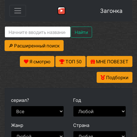
Загонка
Найти
🔎 Расширенный поиск
Я смотрю
ТОП 50
МНЕ ПОВЕЗЕТ
Подборки
сериал?
Год
Жанр
Страна