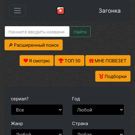
Загонка
Найти
🔎 Расширенный поиск
Я смотрю
ТОП 50
МНЕ ПОВЕЗЕТ
Подборки
сериал?
Год
Жанр
Страна