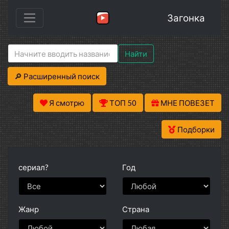
Загонка
Найти
🔎 Расширенный поиск
Я смотрю
ТОП 50
МНЕ ПОВЕЗЕТ
Подборки
сериал?
Год
Жанр
Страна