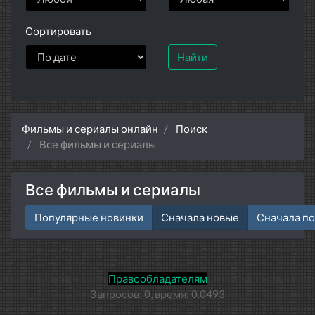
Сортировать
Найти
Фильмы и сериалы онлайн
Поиск
Все фильмы и сериалы
Все фильмы и сериалы
Популярные новинки
Сначала новые
Сначала п
Правообладателям
Запросов: 0, время: 0.0493