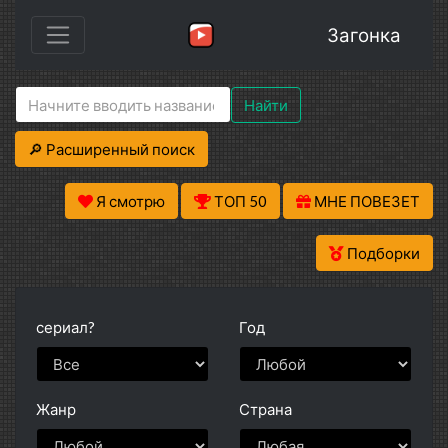
Загонка
Найти
🔎 Расширенный поиск
Я смотрю
ТОП 50
МНЕ ПОВЕЗЕТ
Подборки
сериал?
Год
Жанр
Страна