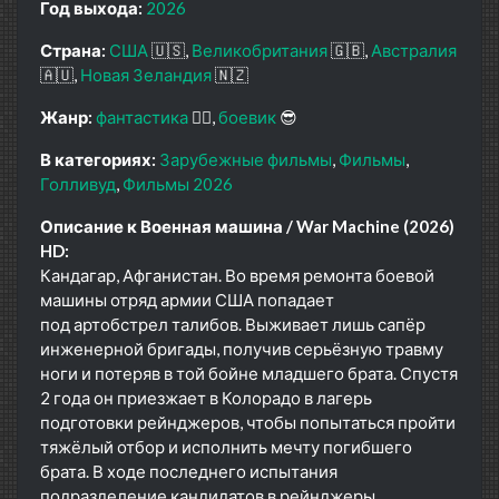
Год выхода:
2026
Страна:
США
🇺🇸
Великобритания
🇬🇧
Австралия
🇦🇺
Новая Зеландия
🇳🇿
Жанр:
фантастика
🧙‍♀️
боевик
😎
В категориях:
Зарубежные фильмы
Фильмы
Голливуд
Фильмы 2026
Описание к Военная машина / War Machine (2026)
HD:
Кандагар, Афганистан. Во время ремонта боевой
машины отряд армии США попадает
под артобстрел талибов. Выживает лишь сапёр
инженерной бригады, получив серьёзную травму
ноги и потеряв в той бойне младшего брата. Спустя
2 года он приезжает в Колорадо в лагерь
подготовки рейнджеров, чтобы попытаться пройти
тяжёлый отбор и исполнить мечту погибшего
брата. В ходе последнего испытания
подразделение кандидатов в рейнджеры