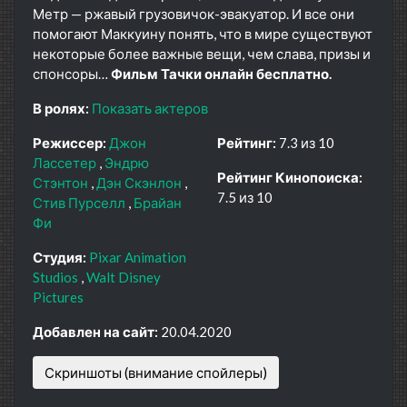
Метр — ржавый грузовичок-эвакуатор. И все они
помогают Маккуину понять, что в мире существуют
некоторые более важные вещи, чем слава, призы и
спонсоры…
Фильм Тачки онлайн бесплатно.
В ролях:
Показать актеров
Режиссер:
Джон
Рейтинг:
7.3 из 10
Лассетер
Эндрю
Рейтинг Кинопоиска:
Стэнтон
Дэн Скэнлон
7.5 из 10
Стив Пурселл
Брайан
Фи
Студия:
Pixar Animation
Studios
Walt Disney
Pictures
Добавлен на сайт:
20.04.2020
Скриншоты (внимание спойлеры)