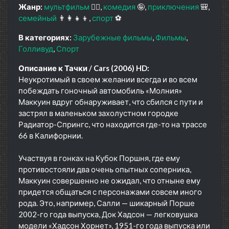
Жанр:
мультфильм
🧚‍♀️
комедия
🤪
приключения
🎒
семейный
👨‍👩‍👧‍👦
спорт
⚽
В категориях:
Зарубежные фильмы
Фильмы
Голливуд
Спорт
Описание к Тачки / Cars (2006) HD:
Неукротимый в своем желании всегда и во всем
побеждать гоночный автомобиль «Молния»
Маккуин вдруг обнаруживает, что сбился с пути и
застрял в маленьком захолустном городке
Радиатор-Спрингс, что находится где-то на трассе
66 в Калифорнии.
Участвуя в гонках на Кубок Поршня, где ему
противостояли два очень опытных соперника,
Маккуин совершенно не ожидал, что отныне ему
придется общаться с персонажами совсем иного
рода. Это, например, Салли — шикарный Порше
2002-го года выпуска, Док Хадсон — легковушка
модели «Хадсон Хорнет», 1951-го года выпуска или