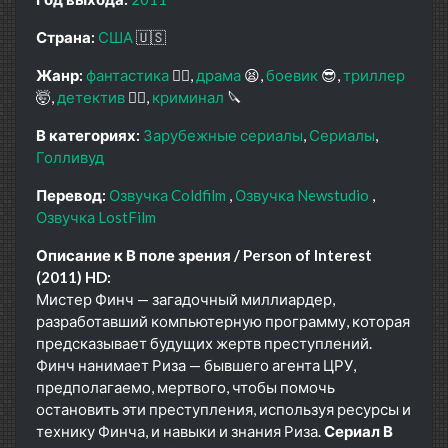
Страна:
США
🇺🇸
Жанр:
фантастика
🧙‍♀️
драма
😫
боевик
😎
триллер
🤯
детектив
🕵️‍♂️
криминал
🔪
В категориях:
Зарубежные сериалы
Сериалы
Голливуд
Перевод:
Озвучка Coldfilm
Озвучка Newstudio
Озвучка LostFilm
Описание к В поле зрения / Person of Interest
(2011) HD:
Мистер Финч — загадочный миллиардер,
разработавший компьютерную программу, которая
предсказывает будущих жертв преступлений.
Финч нанимает Риза — бывшего агента ЦРУ,
предполагаемо, мертвого, чтобы помочь
остановить эти преступления, используя ресурсы и
технику Финча, и навыки и знания Риза.
Сериал В