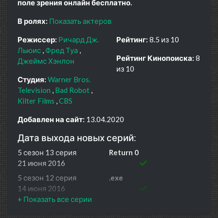
поле зрения онлайн бесплатно.
В ролях:
Показать актеров
Режиссер:
Ричард Дж.
Рейтинг:
8.5 из 10
Льюис
Фред Туа
Рейтинг Кинопоиска:
8
Джеймс Хэнлон
из 10
Студия:
Warner Bros.
Television
Bad Robot
Kilter Films
CBS
Добавлен на сайт:
13.04.2020
Дата выхода новых серий:
5 сезон 13 серия
Return 0
21 июня 2016
5 сезон 12 серия
.exe
14 июня 2016
5 сезон 11 серия
Synecdoche
7 июня 2016